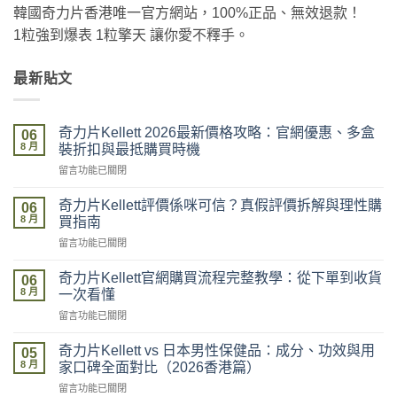
韓國奇力片香港唯一官方網站，100%正品、無效退款！
1粒強到爆表 1粒擎天 讓你愛不釋手。
最新貼文
奇力片Kellett 2026最新價格攻略：官網優惠、多盒
06
8 月
裝折扣與最抵購買時機
在
留言功能已關閉
〈奇
力
奇力片Kellett評價係咪可信？真假評價拆解與理性購
06
片
8 月
買指南
Kellett
在
留言功能已關閉
2026
〈奇
最
力
新
奇力片Kellett官網購買流程完整教學：從下單到收貨
06
片
價
8 月
一次看懂
Kellett
格
在
留言功能已關閉
評
攻
〈奇
價
略：
力
係
奇力片Kellett vs 日本男性保健品：成分、功效與用
官
05
片
咪
8 月
網
家口碑全面對比（2026香港篇）
Kellett
可
優
在
留言功能已關閉
官
信？
惠、