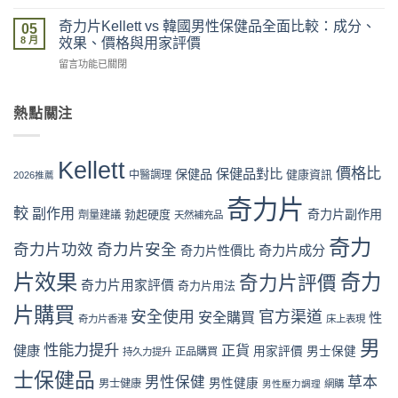
〈奇
網
真
多
力
購
奇力片Kellett vs 韓國男性保健品全面比較：成分、
假
05
盒
片
買
8 月
評
效果、價格與用家評價
裝
Kellett
流
價
折
在
留言功能已關閉
vs
程
拆
扣
〈奇
日
完
解
與
力
本
整
與
最
片
熱點關注
男
教
理
抵
Kellett
性
學：
性
購
vs
保
從
購
買
韓
健
下
Kellett
買
時
國
價格比
保健品對比
品：
保健品
健康資訊
中醫調理
單
2026推薦
指
機〉
男
成
到
南〉
中
性
奇力片
分、
收
中
較
副作用
奇力片副作用
勃起硬度
劑量建議
保
天然補充品
功
貨
健
效
一
奇力
品
奇力片功效
奇力片安全
與
奇力片成分
奇力片性價比
次
全
用
看
面
片效果
奇力
奇力片評價
家
懂〉
奇力片用家評價
奇力片用法
比
口
中
較：
碑
片購買
安全使用
官方渠道
安全購買
性
奇力片香港
床上表現
成
全
分、
面
男
性能力提升
正貨
健康
用家評價
男士保健
效
正品購買
持久力提升
對
果、
比
士保健品
男性保健
草本
價
男性健康
男士健康
（2026
男性壓力調理
網購
格