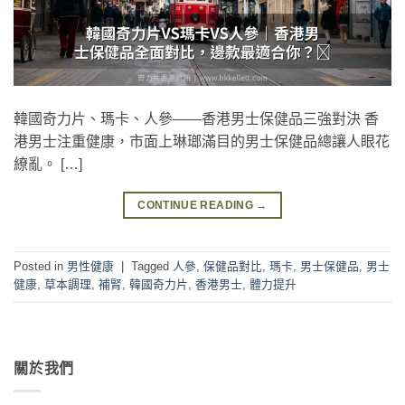
韓國奇力片、瑪卡、人參——香港男士保健品三強對決 香
港男士注重健康，市面上琳瑯滿目的男士保健品總讓人眼花
繚亂。 […]
CONTINUE READING
→
Posted in
男性健康
|
Tagged
人參
,
保健品對比
,
瑪卡
,
男士保健品
,
男士
健康
,
草本調理
,
補腎
,
韓國奇力片
,
香港男士
,
體力提升
關於我們