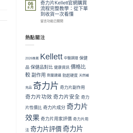
房
力
整
價
奇力片Kellett官網購買
06
vs
片
流
格
8 月
流程完整教學：從下單
網
Kellett
程
攻
到收貨一次看懂
店
評
體
略：
在
代
價
留言功能已關閉
驗〉
官
〈奇
購
係
中
網
力
風
咪
優
片
險
可
惠、
熱點關注
Kellett
全
信？
多
官
面
真
盒
網
分
假
裝
Kellett
購
析〉
評
折
保健
中醫調理
2026推薦
買
中
價
扣
價格比
保健品對比
流
品
拆
健康資訊
與
程
解
最
較
副作用
勃起硬度
劑量建議
天然補
完
與
抵
整
理
購
奇力片
教
奇力片副作用
性
買
充品
學：
購
時
奇力片功效
奇力片安全
奇力
從
買
機〉
下
指
中
奇力片
奇力片成分
單
片性價比
南〉
到
中
效果
收
奇力片用家評價
奇力片用
貨
奇力片
一
奇力片評價
法
次