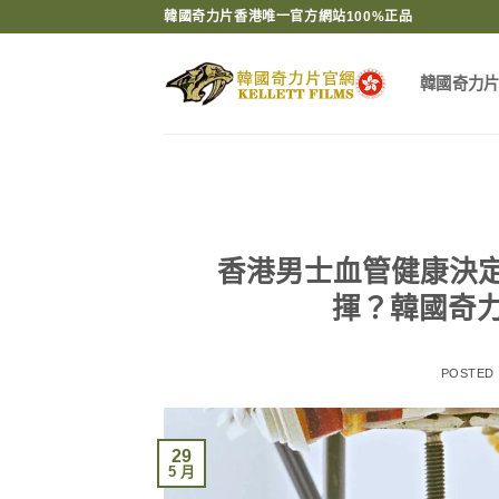
Skip
韓國奇力片香港唯一官方網站100%正品
to
content
韓國奇力
香港男士血管健康決
揮？韓國奇
POSTED
29
5 月