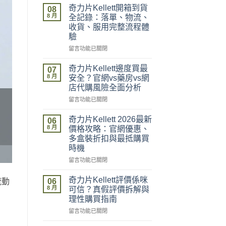
奇力片Kellett開箱到貨
08
8 月
全記錄：落單、物流、
收貨、服用完整流程體
驗
在
留言功能已關閉
〈奇
力
奇力片Kellett邊度買最
07
片
8 月
安全？官網vs藥房vs網
Kellett
店代購風險全面分析
開
在
箱
留言功能已關閉
〈奇
到
力
貨
奇力片Kellett 2026最新
06
片
全
8 月
價格攻略：官網優惠、
Kellett
記
多盒裝折扣與最抵購買
邊
錄：
時機
度
落
買
單、
在
留言功能已關閉
最
物
〈奇
安
流、
力
奇力片Kellett評價係咪
06
流動
全？
收
片
8 月
可信？真假評價拆解與
官
貨、
Kellett
理性購買指南
網
服
2026
vs
在
用
最
留言功能已關閉
藥
〈奇
完
新