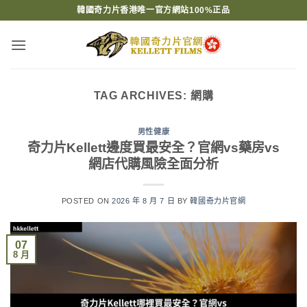
Skip
韓國奇力片香港唯一官方網站100%正品
to
content
TAG ARCHIVES:
網購
男性健康
奇力片Kellett邊度買最安全？官網vs藥房vs
網店代購風險全面分析
POSTED ON
2026 年 8 月 7 日
BY
韓國奇力片官網
07
8 月