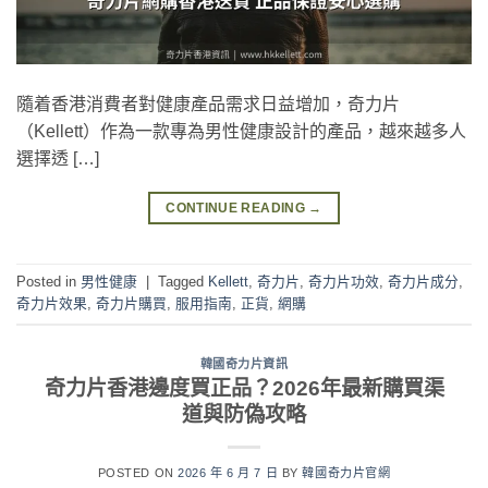
隨着香港消費者對健康產品需求日益增加，奇力片
（Kellett）作為一款專為男性健康設計的產品，越來越多人
選擇透 […]
CONTINUE READING
→
Posted in
男性健康
|
Tagged
Kellett
,
奇力片
,
奇力片功效
,
奇力片成分
,
奇力片效果
,
奇力片購買
,
服用指南
,
正貨
,
網購
韓國奇力片資訊
奇力片香港邊度買正品？2026年最新購買渠
道與防偽攻略
POSTED ON
2026 年 6 月 7 日
BY
韓國奇力片官網