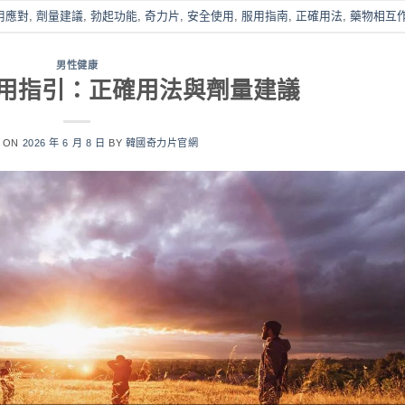
用應對
,
劑量建議
,
勃起功能
,
奇力片
,
安全使用
,
服用指南
,
正確用法
,
藥物相互
男性健康
用指引：正確用法與劑量建議
D ON
2026 年 6 月 8 日
BY
韓國奇力片官網