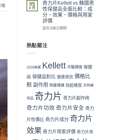
流
拆
力
與
奇力片Kellett vs 韓國男
05
作用
程
解
片
最
8 月
性保健品全面比較：成
完
與
Kellett
抵
分、效果、價格與用家
整
理
vs
購
評價
教
性
日
買
學：
購
本
時
在
留言功能已關閉
從
買
男
機〉
〈奇
下
指
性
中
力
單
南〉
保
片
熱點關注
到
中
健
Kellett
收
品：
vs
貨
成
韓
Kellett
一
分、
國
保健
中醫調理
2026推薦
次
功
男
價格比
看
效
保健品對比
性
品
健康資訊
懂〉
與
保
較
副作用
勃起硬度
劑量建議
天然補
中
用
健
家
品
奇力片
口
全
奇力片副作用
充品
碑
面
奇力片功效
奇力片安全
全
奇力
比
面
較：
奇力片
對
成
奇力片成分
片性價比
比
分、
效果
（2026
效
奇力片用家評價
奇力片用
香
果、
港
價