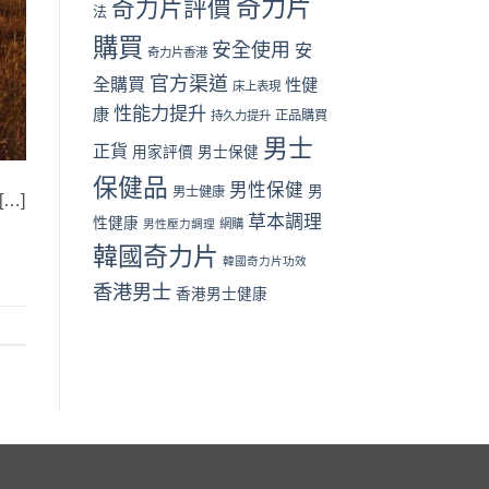
奇力片
奇力片評價
法
篇）〉
格
中
與
購買
安全使用
安
奇力片香港
用
家
官方渠道
全購買
性健
床上表現
評
性能力提升
價〉
康
正品購買
持久力提升
中
男士
正貨
用家評價
男士保健
保健品
男性保健
男
男士健康
…]
草本調理
性健康
男性壓力調理
網購
韓國奇力片
韓國奇力片功效
香港男士
香港男士健康