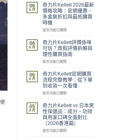
奇力片Kellett 2026最新
06
8 月
價格攻略：官網優惠、
多盒裝折扣與最抵購買
時機
在
留言功能已關閉
〈奇
力
奇力片Kellett評價係咪
06
片
8 月
可信？真假評價拆解與
Kellett
理性購買指南
2026
在
最
留言功能已關閉
〈奇
新
力
價
奇力片Kellett官網購買
06
片
格
8 月
流程完整教學：從下單
Kellett
攻
到收貨一次看懂
評
略：
在
價
留言功能已關閉
官
〈奇
係
網
在使
力
咪
優
奇力片Kellett vs 日本男
05
片
可
惠、
8 月
性保健品：成分、功效
Kellett
信？
多
與用家口碑全面對比
官
真
盒
（2026香港篇）
網
假
裝
購
評
在
折
留言功能已關閉
買
價
〈奇
扣