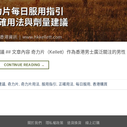
# 文章內容 奇力片（Kellett）作為香港男士廣泛關注的男性 [
CONTINUE READING
→
建議
,
奇力片
,
奇力片用法
,
服用指引
,
正確用法
,
每日服用
,
香港購買
關於我們
隱私權政策
退貨換貨
線上訂購