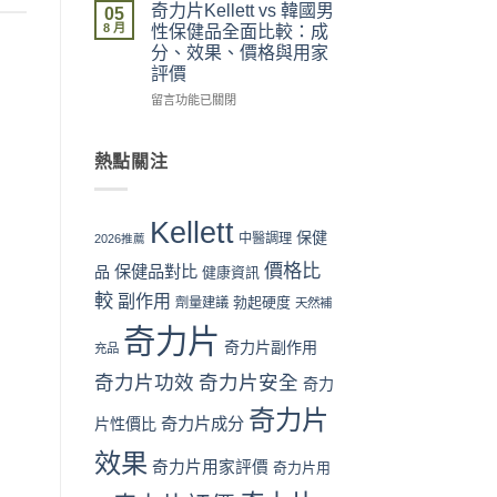
流
拆
力
與
奇力片Kellett vs 韓國男
05
程
解
片
最
8 月
性保健品全面比較：成
完
與
Kellett
抵
分、效果、價格與用家
整
理
vs
購
評價
教
性
日
買
學：
購
本
時
在
留言功能已關閉
從
買
男
機〉
〈奇
下
指
性
中
力
單
南〉
保
片
熱點關注
到
中
健
Kellett
收
品：
vs
貨
成
韓
Kellett
一
分、
國
保健
中醫調理
2026推薦
次
功
男
價格比
看
效
保健品對比
性
品
健康資訊
懂〉
與
保
較
副作用
勃起硬度
劑量建議
天然補
中
用
健
家
品
奇力片
口
全
奇力片副作用
充品
碑
面
奇力片功效
奇力片安全
全
奇力
比
面
較：
奇力片
對
成
奇力片成分
片性價比
比
分、
效果
（2026
效
奇力片用家評價
奇力片用
香
果、
港
價