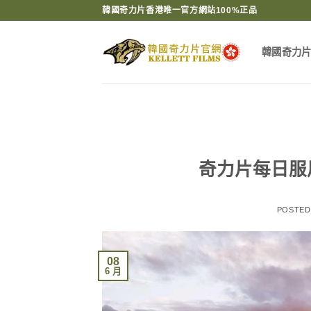
Skip
韓國奇力片香港唯一官方網站100%正品
to
content
韓國奇力
奇力片每日服
POSTE
08
6 月