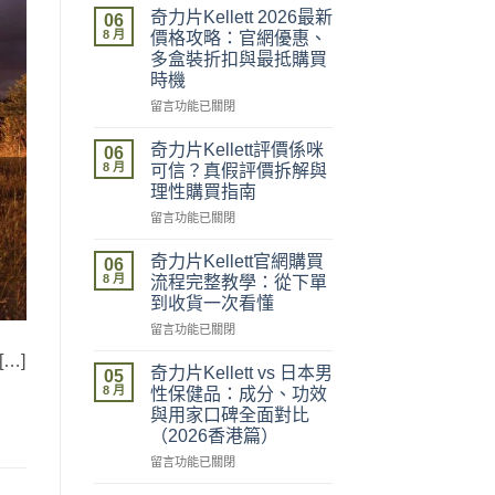
奇力片Kellett 2026最新
06
8 月
價格攻略：官網優惠、
多盒裝折扣與最抵購買
時機
在
留言功能已關閉
〈奇
力
奇力片Kellett評價係咪
06
片
8 月
可信？真假評價拆解與
Kellett
理性購買指南
2026
在
最
留言功能已關閉
〈奇
新
力
價
奇力片Kellett官網購買
06
片
格
8 月
流程完整教學：從下單
Kellett
攻
到收貨一次看懂
評
略：
在
價
留言功能已關閉
官
〈奇
係
網
…]
力
咪
優
奇力片Kellett vs 日本男
05
片
可
惠、
8 月
性保健品：成分、功效
Kellett
信？
多
與用家口碑全面對比
官
真
盒
（2026香港篇）
網
假
裝
購
評
在
折
留言功能已關閉
買
價
〈奇
扣