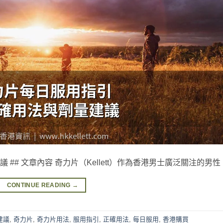
# 文章內容 奇力片（Kellett）作為香港男士廣泛關注的男性 [
CONTINUE READING
→
建議
,
奇力片
,
奇力片用法
,
服用指引
,
正確用法
,
每日服用
,
香港購買