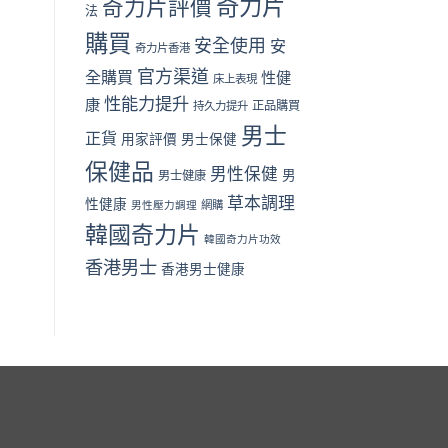
奇力片
奇力片評價
法
篇）〉
格
中
與
購買
安全使用
安
奇力片香港
用
家
官方渠道
全購買
性健
床上表現
評
性能力提升
價〉
康
正品購買
持久力提升
中
男士
正貨
用家評價
男士保健
保健品
男性保健
男
男士健康
草本調理
性健康
男性壓力調理
網購
韓國奇力片
韓國奇力片功效
香港男士
香港男士健康