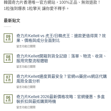
韓國奇力片香港唯一官方網站，100%正品、無效退款！
1粒強到爆表 1粒擎天 讓你愛不釋手。
最新貼文
奇力片Kellett vs 虎王/日韓虎王：邊款更值得買？效
09
8 月
果、價格與成分全面對比
在
留言功能已關閉
〈奇
力
奇力片Kellett開箱到貨全記錄：落單、物流、收貨、
08
片
8 月
服用完整流程體驗
Kellett
在
留言功能已關閉
vs
〈奇
虎
力
王/
奇力片Kellett邊度買最安全？官網vs藥房vs網店代購
07
片
日
8 月
風險全面分析
Kellett
韓
在
留言功能已關閉
開
虎
〈奇
箱
王：
力
到
奇力片Kellett 2026最新價格攻略：官網優惠、多盒
邊
06
片
貨
8 月
款
裝折扣與最抵購買時機
Kellett
全
更
在
留言功能已關閉
邊
記
值