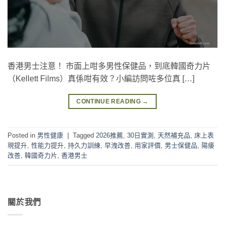
香港男士注意！ 市面上咁多男性保健品，到底韓國奇力片
（Kellett Films）真係咁有效？小編訪問咗多位真 […]
CONTINUE READING
→
Posted in
男性健康
|
Tagged
2026推薦
,
30日實測
,
天然補充品
,
床上表
現提升
,
性能力提升
,
持久力訓練
,
早洩改善
,
用家評價
,
男士保健品
,
陽痿
改善
,
韓國奇力片
,
香港男士
關於我們