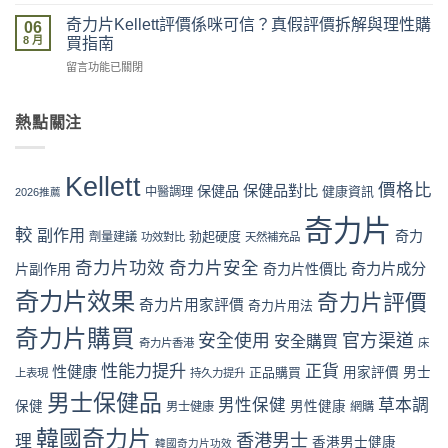
〈奇
度
錄：
得
力
買
奇力片Kellett評價係咪可信？真假評價拆解與理性購
落
06
買？
片
最
8 月
單、
買指南
效
Kellett
安
物
果、
在
留言功能已關閉
2026
全？
流、
價
〈奇
最
官
收
格
力
新
網
貨、
與
片
熱點關注
價
vs
服
成
Kellett
格
藥
用
分
評
攻
房
完
全
價
略：
vs
Kellett
整
面
係
價格比
保健品對比
官
保健品
健康資訊
中醫調理
網
2026推薦
流
對
咪
網
店
程
比〉
可
奇力片
優
代
體
較
中
副作用
奇力
勃起硬度
劑量建議
信？
功效對比
天然補充品
惠、
購
驗〉
真
多
風
中
奇力片功效
奇力片安全
奇力片成分
片副作用
奇力片性價比
假
盒
險
評
裝
全
奇力片效果
奇力片評價
奇力片用家評價
奇力片用法
價
折
面
拆
扣
分
奇力片購買
安全使用
官方渠道
安全購買
解
與
奇力片香港
床
析〉
與
最
中
性能力提升
正貨
性健康
正品購買
用家評價
男士
理
上表現
持久力提升
抵
性
購
男士保健品
男性保健
草本調
保健
男性健康
男士健康
網購
購
買
買
時
韓國奇力片
香港男士
理
指
香港男士健康
韓國奇力片功效
機〉