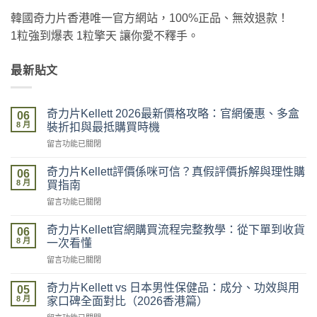
韓國奇力片香港唯一官方網站，100%正品、無效退款！
1粒強到爆表 1粒擎天 讓你愛不釋手。
最新貼文
奇力片Kellett 2026最新價格攻略：官網優惠、多盒
06
8 月
裝折扣與最抵購買時機
在
留言功能已關閉
〈奇
力
奇力片Kellett評價係咪可信？真假評價拆解與理性購
06
片
8 月
買指南
Kellett
在
留言功能已關閉
2026
〈奇
最
力
新
奇力片Kellett官網購買流程完整教學：從下單到收貨
06
片
價
8 月
一次看懂
Kellett
格
在
留言功能已關閉
評
攻
〈奇
價
略：
力
係
奇力片Kellett vs 日本男性保健品：成分、功效與用
官
05
片
咪
8 月
網
家口碑全面對比（2026香港篇）
Kellett
可
優