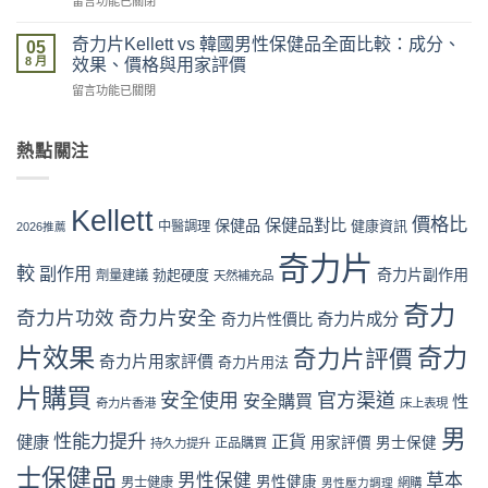
在
留言功能已關閉
官
信？
惠、
〈奇
網
真
多
力
購
奇力片Kellett vs 韓國男性保健品全面比較：成分、
假
05
盒
片
買
8 月
評
效果、價格與用家評價
裝
Kellett
流
價
折
在
留言功能已關閉
vs
程
拆
扣
〈奇
日
完
解
與
力
本
整
與
最
片
熱點關注
男
教
理
抵
Kellett
性
學：
性
購
vs
保
從
購
買
韓
健
下
Kellett
買
時
國
價格比
保健品對比
品：
保健品
健康資訊
中醫調理
單
2026推薦
指
機〉
男
成
到
南〉
中
性
奇力片
分、
收
中
較
副作用
奇力片副作用
勃起硬度
劑量建議
保
天然補充品
功
貨
健
效
一
奇力
品
奇力片功效
奇力片安全
與
奇力片成分
奇力片性價比
次
全
用
看
面
片效果
奇力
奇力片評價
家
懂〉
奇力片用家評價
奇力片用法
比
口
中
較：
碑
片購買
安全使用
官方渠道
安全購買
性
奇力片香港
床上表現
成
全
分、
面
男
性能力提升
正貨
健康
用家評價
男士保健
效
正品購買
持久力提升
對
果、
比
士保健品
男性保健
草本
價
男性健康
男士健康
（2026
男性壓力調理
網購