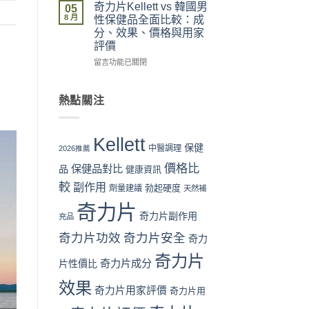
流
拆
力
與
奇力片Kellett vs 韓國男
05
程
解
片
最
8 月
性保健品全面比較：成
完
與
Kellett
抵
分、效果、價格與用家
整
理
vs
購
評價
教
性
日
買
學：
購
本
時
在
留言功能已關閉
從
買
男
機〉
〈奇
下
指
性
中
力
單
南〉
保
片
熱點關注
到
中
健
Kellett
收
品：
vs
貨
成
韓
Kellett
一
分、
國
保健
中醫調理
2026推薦
次
功
男
價格比
看
效
保健品對比
性
品
健康資訊
懂〉
與
保
較
副作用
勃起硬度
劑量建議
天然補
中
用
健
家
品
奇力片
口
全
奇力片副作用
充品
碑
面
奇力片功效
奇力片安全
全
奇力
比
面
較：
奇力片
對
成
奇力片成分
片性價比
比
分、
效果
（2026
效
奇力片用家評價
奇力片用
香
果、
港
價