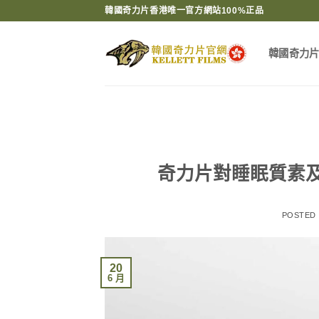
Skip
韓國奇力片香港唯一官方網站100%正品
to
content
韓國奇力
奇力片對睡眠質素
POSTED
20
6 月