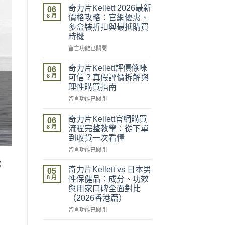
奇力片Kellett 2026最新
06
8 月
價格攻略：官網優惠、
多盒裝折扣與最抵購買
時機
在
留言功能已關閉
〈奇
力
奇力片Kellett評價係咪
06
片
8 月
可信？真假評價拆解與
Kellett
理性購買指南
2026
在
最
留言功能已關閉
〈奇
新
力
價
奇力片Kellett官網購買
06
片
格
8 月
流程完整教學：從下單
Kellett
攻
到收貨一次看懂
評
略：
在
價
留言功能已關閉
官
〈奇
係
網
常
力
咪
優
奇力片Kellett vs 日本男
05
片
可
惠、
8 月
性保健品：成分、功效
Kellett
信？
多
與用家口碑全面對比
官
真
盒
（2026香港篇）
網
假
裝
購
評
在
折
留言功能已關閉
買
價
〈奇
扣