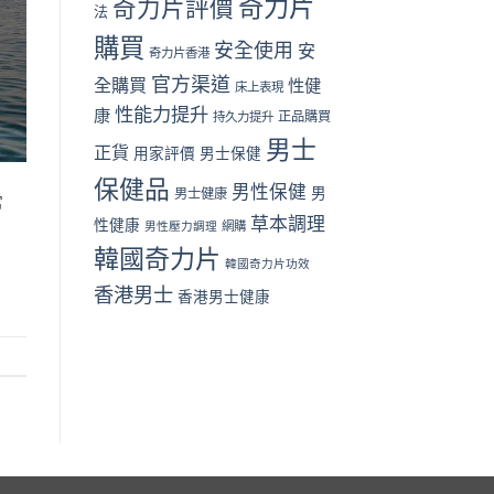
奇力片
奇力片評價
法
篇）〉
格
中
與
購買
安全使用
安
奇力片香港
用
家
官方渠道
全購買
性健
床上表現
評
性能力提升
價〉
康
正品購買
持久力提升
中
男士
正貨
用家評價
男士保健
保健品
男性保健
男
男士健康
常
草本調理
性健康
男性壓力調理
網購
韓國奇力片
韓國奇力片功效
香港男士
香港男士健康