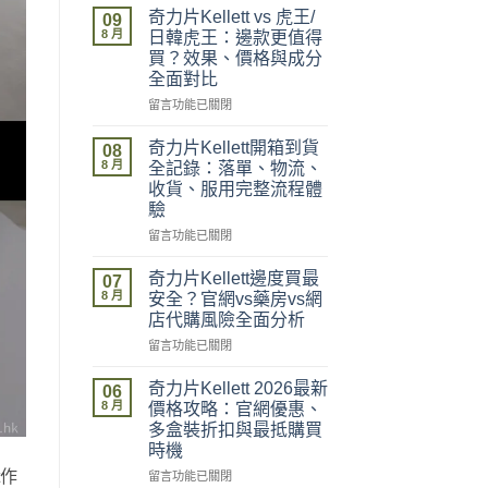
奇力片Kellett vs 虎王/
09
8 月
日韓虎王：邊款更值得
買？效果、價格與成分
全面對比
在
留言功能已關閉
〈奇
力
奇力片Kellett開箱到貨
08
片
8 月
全記錄：落單、物流、
Kellett
收貨、服用完整流程體
vs
驗
虎
王/
在
留言功能已關閉
日
〈奇
韓
力
奇力片Kellett邊度買最
07
虎
片
8 月
安全？官網vs藥房vs網
王：
Kellett
店代購風險全面分析
邊
開
款
在
箱
留言功能已關閉
更
〈奇
到
值
力
貨
奇力片Kellett 2026最新
06
得
片
全
8 月
價格攻略：官網優惠、
買？
Kellett
記
多盒裝折扣與最抵購買
效
邊
錄：
時機
果、
度
落
t作
價
買
單、
在
留言功能已關閉