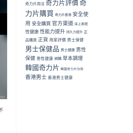
奇
奇力片評價
奇力片用法
指
中
南〉
力片購買
安全使
中
奇力片香港
用
官方渠道
安全購買
床上表現
性能力提升
性健康
正
持久力提升
正貨
品購買
用家評價
男士保健
男士保健品
男性
男士健康
保健
草本調理
男性健康
網購
韓國奇力片
韓國奇力片功效
香港男士
香港男士健康
不