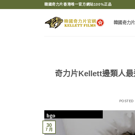
Skip
韓國奇力片香港唯一官方網站100%正品
to
content
韓國奇力
奇力片Kellett邊
POSTED
30
7 月