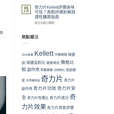
格
最
物
〈奇
與
安
流、
力
奇力片Kellett評價係咪
06
成
全？
收
片
8 月
可信？真假評價拆解與
分
官
貨、
Kellett
理性購買指南
全
網
服
2026
面
vs
在
用
最
留言功能已關閉
對
藥
〈奇
完
新
比〉
房
力
整
價
道
中
vs
片
流
格
熱點關注
網
Kellett
程
攻
店
評
體
略：
代
價
驗〉
官
Kellett
購
係
中
網
保健
中醫調理
2026推薦
風
咪
優
價格比
險
可
保健品對比
惠、
品
健康資訊
全
信？
多
較
副作用
勃起硬
劑量建議
功效對比
面
真
盒
分
假
裝
奇力片
析〉
評
折
奇力片
度
天然補充品
中
價
扣
奇力片功效
奇力片安
拆
與
副作用
解
最
奇
與
全
抵
奇力片成分
奇力片性價比
理
購
力片效果
性
買
奇力片用家評價
購
時
買
機〉