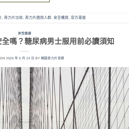
片
,
奇力片功效
,
奇力片適用人群
,
安全購買
,
官方渠道
男性健康
安全嗎？糖尿病男士服用前必讀須知
 ON
2026 年 6 月 24 日
BY
韓國奇力片官網