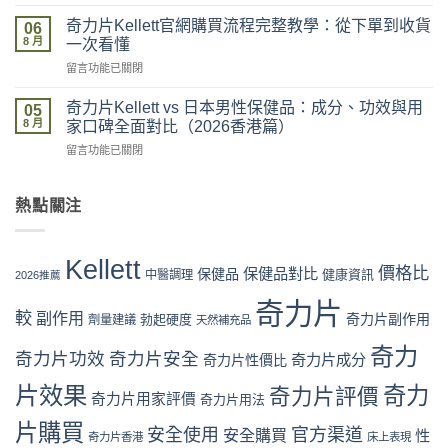
〈奇
最
官
力
新
奇力片Kellett官網購買流程完整教學：從下單到收貨
網
06
片
價
8 月
vs
一次看懂
Kellett
格
藥
在
留言功能已關閉
評
攻
房
〈奇
價
略：
vs
力
係
奇力片Kellett vs 日本男性保健品：成分、功效與用
官
05
網
片
咪
8 月
網
家口碑全面對比（2026香港篇）
店
Kellett
可
優
代
在
留言功能已關閉
官
信？
惠、
購
〈奇
網
真
多
風
力
購
假
盒
險
片
熱點關注
買
評
裝
全
Kellett
流
價
折
面
vs
程
拆
扣
分
日
完
解
Kellett
與
析〉
本
價格比
保健品對比
整
保健品
健康資訊
中醫調理
與
2026推薦
最
中
男
教
理
抵
性
奇力片
學：
性
購
較
副作用
奇力片副作用
勃起硬度
劑量建議
保
天然補充品
從
購
買
健
下
買
時
奇力
品：
奇力片功效
奇力片安全
單
奇力片成分
奇力片性價比
指
機〉
成
到
南〉
中
分、
片效果
奇力
奇力片評價
收
中
奇力片用家評價
奇力片用法
功
貨
效
一
片購買
安全使用
官方渠道
安全購買
性
奇力片香港
床上表現
與
次