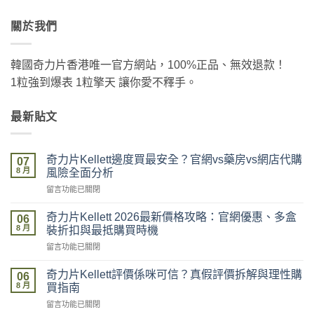
關於我們
韓國奇力片香港唯一官方網站，100%正品、無效退款！
1粒強到爆表 1粒擎天 讓你愛不釋手。
最新貼文
奇力片Kellett邊度買最安全？官網vs藥房vs網店代購
07
8 月
風險全面分析
在
留言功能已關閉
〈奇
力
奇力片Kellett 2026最新價格攻略：官網優惠、多盒
06
片
8 月
裝折扣與最抵購買時機
Kellett
在
留言功能已關閉
邊
〈奇
度
力
買
奇力片Kellett評價係咪可信？真假評價拆解與理性購
06
片
最
8 月
買指南
Kellett
安
在
留言功能已關閉
2026
全？