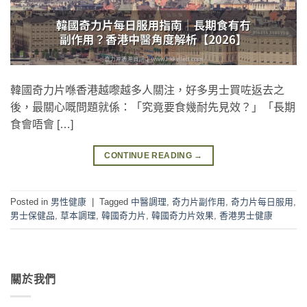
韓國奇力片喺香港越嚟越多人關注，好多男士買咗返去之
後，最關心嘅問題就係：「究竟要食幾耐先見效？」「長期
食會唔會 […]
CONTINUE READING
→
Posted in
男性健康
|
Tagged
中醫調理
,
奇力片副作用
,
奇力片每日服用
,
男士保健品
,
草本調理
,
韓國奇力片
,
韓國奇力片效果
,
香港男士健康
關於我們