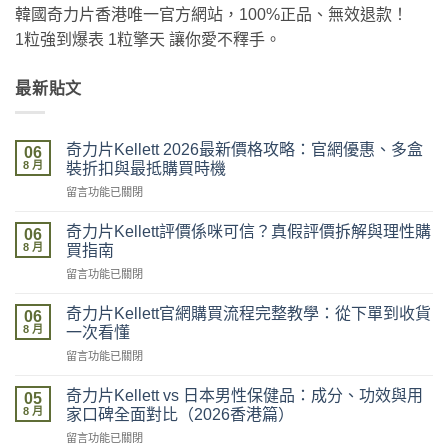
韓國奇力片香港唯一官方網站，100%正品、無效退款！
1粒強到爆表 1粒擎天 讓你愛不釋手。
最新貼文
奇力片Kellett 2026最新價格攻略：官網優惠、多盒
06
8 月
裝折扣與最抵購買時機
在
留言功能已關閉
〈奇
力
奇力片Kellett評價係咪可信？真假評價拆解與理性購
06
片
8 月
買指南
Kellett
在
留言功能已關閉
2026
〈奇
最
力
新
奇力片Kellett官網購買流程完整教學：從下單到收貨
06
片
價
8 月
一次看懂
Kellett
格
在
留言功能已關閉
評
攻
〈奇
價
略：
力
係
奇力片Kellett vs 日本男性保健品：成分、功效與用
官
05
片
咪
8 月
網
家口碑全面對比（2026香港篇）
Kellett
可
優
在
留言功能已關閉
官
信？
惠、