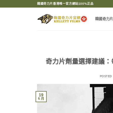
Skip
韓國奇力片香港唯一官方網站100%正品
to
content
韓國奇力
奇力片劑量選擇建議：
POSTED
19
6 月