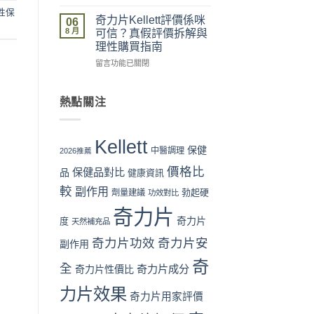
格
最
物
〈奇
性保
與
安
流、
力
奇力片Kellett評價係咪
06
成
全？
收
片
8 月
可信？真假評價拆解與
分
官
貨、
Kellett
理性購買指南
全
網
服
2026
面
vs
在
用
最
留言功能已關閉
對
藥
〈奇
完
新
比〉
房
力
整
價
中
vs
片
流
格
熱點關注
網
Kellett
程
攻
店
評
體
略：
代
價
驗〉
官
Kellett
購
係
中
網
保健
中醫調理
2026推薦
風
咪
優
價格比
險
可
保健品對比
惠、
品
健康資訊
全
信？
多
較
副作用
勃起硬
劑量建議
功效對比
面
真
盒
分
假
裝
奇力片
析〉
評
折
奇力片
度
天然補充品
中
價
扣
奇力片功效
奇力片安
拆
與
副作用
解
最
奇
與
全
抵
奇力片成分
奇力片性價比
理
購
力片效果
性
買
奇力片用家評價
購
時
買
機〉