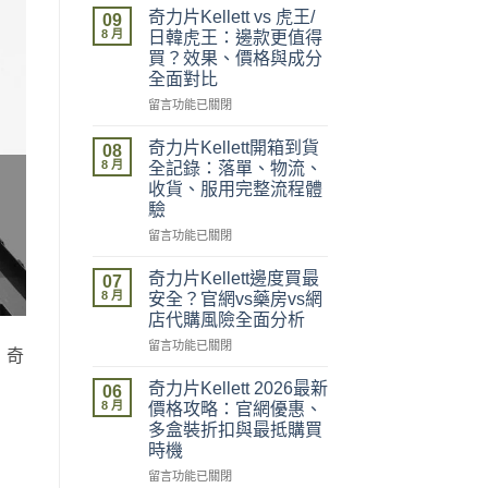
奇力片Kellett vs 虎王/
09
8 月
日韓虎王：邊款更值得
買？效果、價格與成分
全面對比
在
留言功能已關閉
〈奇
力
奇力片Kellett開箱到貨
08
片
8 月
全記錄：落單、物流、
Kellett
收貨、服用完整流程體
vs
驗
虎
王/
在
留言功能已關閉
日
〈奇
韓
力
奇力片Kellett邊度買最
07
虎
片
8 月
安全？官網vs藥房vs網
王：
Kellett
店代購風險全面分析
邊
開
款
在
箱
留言功能已關閉
：奇
更
〈奇
到
值
力
貨
奇力片Kellett 2026最新
06
得
片
全
8 月
價格攻略：官網優惠、
買？
Kellett
記
多盒裝折扣與最抵購買
效
邊
錄：
時機
果、
度
落
價
買
單、
在
留言功能已關閉