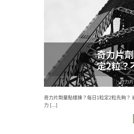
奇力片劑量點樣揀？每日1粒定2粒先夠？ 初
力 […]