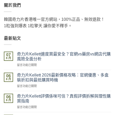
關於我們
韓國奇力片香港唯一官方網站，100%正品、無效退款！
1粒強到爆表 1粒擎天 讓你愛不釋手。
最新貼文
奇力片Kellett邊度買最安全？官網vs藥房vs網店代購
07
8 月
風險全面分析
在
留言功能已關閉
〈奇
力
奇力片Kellett 2026最新價格攻略：官網優惠、多盒
06
片
8 月
裝折扣與最抵購買時機
Kellett
在
留言功能已關閉
邊
〈奇
度
力
買
奇力片Kellett評價係咪可信？真假評價拆解與理性購
06
片
最
8 月
買指南
Kellett
安
在
留言功能已關閉
2026
全？
〈奇
最
官