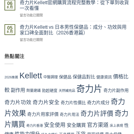
力
新
奇力片Kellett官網購買流程完整教學：從下單到收貨
網
06
片
價
8 月
vs
一次看懂
Kellett
格
藥
在
留言功能已關閉
評
攻
房
〈奇
價
略：
vs
力
係
奇力片Kellett vs 日本男性保健品：成分、功效與用
官
05
網
片
咪
8 月
網
家口碑全面對比（2026香港篇）
店
Kellett
可
優
代
在
留言功能已關閉
官
信？
惠、
購
〈奇
網
真
多
風
力
購
假
盒
險
片
熱點關注
買
評
裝
全
Kellett
流
價
折
面
vs
程
拆
扣
分
日
完
解
Kellett
與
析〉
本
價格比
保健品對比
整
保健品
健康資訊
中醫調理
與
2026推薦
最
中
男
教
理
抵
性
奇力片
學：
性
購
較
副作用
奇力片副作用
勃起硬度
劑量建議
保
天然補充品
從
購
買
健
下
買
時
奇力
品：
奇力片功效
奇力片安全
單
奇力片成分
奇力片性價比
指
機〉
成
到
南〉
中
分、
片效果
奇力
奇力片評價
收
中
奇力片用家評價
奇力片用法
功
貨
效
一
片購買
安全使用
官方渠道
安全購買
性
奇力片香港
床上表現
與
次
用
看
性能力提升