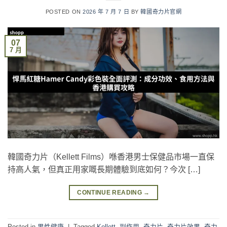
POSTED ON
2026 年 7 月 7 日
BY
韓國奇力片官網
07
7 月
韓國奇力片（Kellett Films）喺香港男士保健品市場一直保
持高人氣，但真正用家嘅長期體驗到底如何？今次 […]
CONTINUE READING
→
Posted in
男性健康
|
Tagged
Kellett
,
副作用
,
奇力片
,
奇力片效果
,
奇力