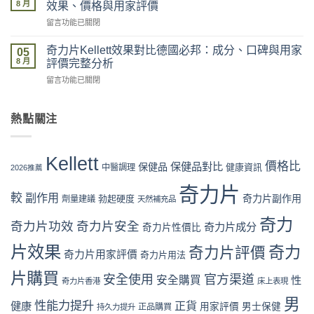
片
買
8 月
評
效果、價格與用家評價
Kellett
流
價
在
留言功能已關閉
vs
程
拆
〈奇
日
完
解
力
本
奇力片Kellett效果對比德國必邦：成分、口碑與用家
整
05
與
片
男
8 月
教
評價完整分析
理
Kellett
性
學：
性
在
留言功能已關閉
vs
保
從
購
〈奇
韓
健
下
買
力
國
品：
單
指
片
熱點關注
男
成
到
南〉
Kellett
性
分、
收
中
效
保
功
貨
果
健
效
Kellett
一
對
價格比
保健品對比
品
保健品
健康資訊
中醫調理
與
2026推薦
次
比
全
用
看
德
奇力片
面
家
懂〉
較
副作用
奇力片副作用
勃起硬度
劑量建議
國
天然補充品
比
口
中
必
較：
碑
奇力
邦：
奇力片功效
奇力片安全
成
奇力片成分
奇力片性價比
全
成
分、
面
分、
片效果
奇力
奇力片評價
效
對
奇力片用家評價
奇力片用法
口
果、
比
碑
價
片購買
（2026
安全使用
官方渠道
安全購買
性
奇力片香港
床上表現
與
格
香
用
與
港
男
性能力提升
正貨
健康
用家評價
男士保健
家
正品購買
持久力提升
用
篇）〉