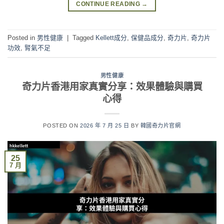
CONTINUE READING
→
Posted in
男性健康
|
Tagged
Kellett成分
,
保健品成分
,
奇力片
,
奇力片
功效
,
腎氣不足
男性健康
奇力片香港用家真實分享：效果體驗與購買
心得
POSTED ON
2026 年 7 月 25 日
BY
韓國奇力片官網
25
7 月