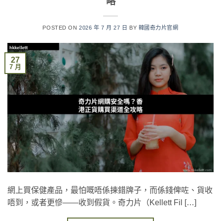
略
POSTED ON
2026 年 7 月 27 日
BY
韓國奇力片官網
27
7 月
網上買保健產品，最怕嘅唔係揀錯牌子，而係錢俾咗、貨收
唔到，或者更慘——收到假貨。奇力片（Kellett Fil […]