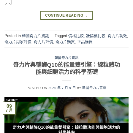
[…]
CONTINUE READING
→
Posted in
韓國奇力片資訊
|
Tagged
價格比較
,
壯陽藥比較
,
奇力片功效
,
奇力片用家評價
,
奇力片評價
,
奇力片購買
,
正品購買
韓國奇力片資訊
奇力片與輔酶Q10的能量雙引擎：線粒體功
能與細胞活力的科學基礎
POSTED ON
2026 年 7 月 9 日
BY
韓國奇力片官網
09
7 月