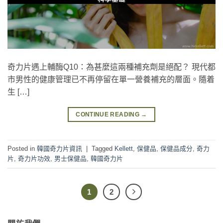
奇力片遇上輔酶Q10：為甚麼這兩種補充劑是絕配？ 現代都
市男性的健康管理已不再停留在單一營養補充的層面。隨着
生 […]
CONTINUE READING
→
Posted in
韓國奇力片資訊
|
Tagged
Kellett
,
保健品
,
保健品成分
,
奇力
片
,
奇力片功效
,
男士保健品
,
韓國奇力片
1
2