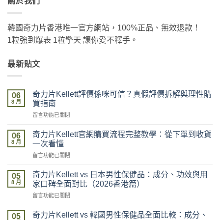
關於我們
韓國奇力片香港唯一官方網站，100%正品、無效退款！
1粒強到爆表 1粒擎天 讓你愛不釋手。
最新貼文
奇力片Kellett評價係咪可信？真假評價拆解與理性購
06
8 月
買指南
在
留言功能已關閉
〈奇
力
奇力片Kellett官網購買流程完整教學：從下單到收貨
06
片
8 月
一次看懂
Kellett
在
留言功能已關閉
評
〈奇
價
力
係
奇力片Kellett vs 日本男性保健品：成分、功效與用
05
片
咪
8 月
家口碑全面對比（2026香港篇）
Kellett
可
在
留言功能已關閉
官
信？
〈奇
網
真
力
購
奇力片Kellett vs 韓國男性保健品全面比較：成分、
假
05