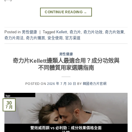
CONTINUE READING
→
Posted in
男性健康
|
Tagged
Kellett
,
奇力片
,
奇力片功效
,
奇力片效果
,
奇力片用法
,
奇力片購買
,
安全使用
,
官方渠道
男性健康
奇力片Kellett邊類人最適合用？成分功效與
不同體質用家選購指南
POSTED ON
2026 年 7 月 30 日
BY
韓國奇力片官網
30
7 月