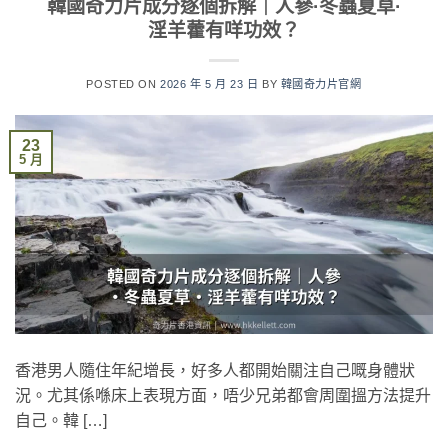
韓國奇力片成分逐個拆解｜人參·冬蟲夏草·
淫羊藿有咩功效？
POSTED ON
2026 年 5 月 23 日
BY
韓國奇力片官網
23
5 月
香港男人隨住年紀增長，好多人都開始關注自己嘅身體狀
況。尤其係喺床上表現方面，唔少兄弟都會周圍搵方法提升
自己。韓 […]