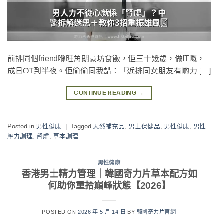
前排同個friend喺旺角朗豪坊食飯，佢三十幾歲，做IT嘅，
成日OT到半夜。佢偷偷同我講：「近排同女朋友有啲力 […]
CONTINUE READING
→
Posted in
男性健康
|
Tagged
天然補充品
,
男士保健品
,
男性健康
,
男性
壓力調理
,
腎虛
,
草本調理
男性健康
香港男士精力管理｜韓國奇力片草本配方如
何助你重拾巔峰狀態【2026】
POSTED ON
2026 年 5 月 14 日
BY
韓國奇力片官網