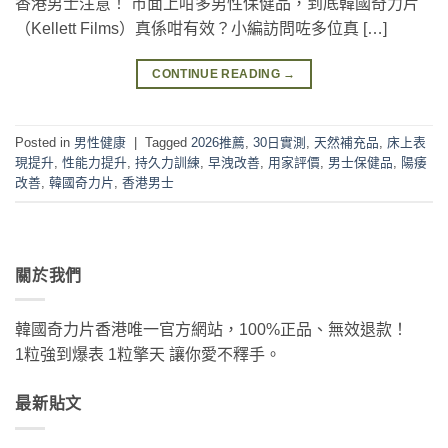
香港男士注意！ 市面上咁多男性保健品，到底韓國奇力片
（Kellett Films）真係咁有效？小編訪問咗多位真 […]
CONTINUE READING
→
Posted in
男性健康
|
Tagged
2026推薦
,
30日實測
,
天然補充品
,
床上表
現提升
,
性能力提升
,
持久力訓練
,
早洩改善
,
用家評價
,
男士保健品
,
陽痿
改善
,
韓國奇力片
,
香港男士
關於我們
韓國奇力片香港唯一官方網站，100%正品、無效退款！
1粒強到爆表 1粒擎天 讓你愛不釋手。
最新貼文