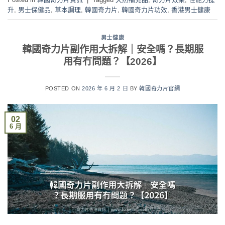
升
,
男士保健品
,
草本調理
,
韓國奇力片
,
韓國奇力片功效
,
香港男士健康
男士健康
韓國奇力片副作用大拆解｜安全嗎？長期服
用有冇問題？【2026】
POSTED ON
2026 年 6 月 2 日
BY
韓國奇力片官網
02
6 月