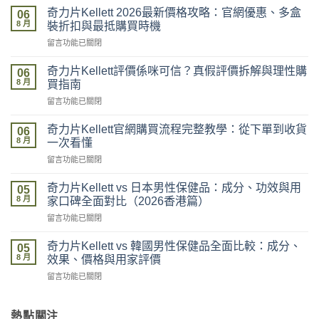
奇力片Kellett 2026最新價格攻略：官網優惠、多盒
06
8 月
裝折扣與最抵購買時機
在
留言功能已關閉
〈奇
力
奇力片Kellett評價係咪可信？真假評價拆解與理性購
06
片
8 月
買指南
Kellett
在
留言功能已關閉
2026
〈奇
最
力
新
奇力片Kellett官網購買流程完整教學：從下單到收貨
06
片
價
8 月
一次看懂
Kellett
格
在
留言功能已關閉
評
攻
〈奇
價
略：
力
係
奇力片Kellett vs 日本男性保健品：成分、功效與用
官
05
片
咪
8 月
網
家口碑全面對比（2026香港篇）
Kellett
可
優
在
留言功能已關閉
官
信？
惠、
〈奇
網
真
多
力
購
奇力片Kellett vs 韓國男性保健品全面比較：成分、
假
05
盒
片
買
8 月
評
效果、價格與用家評價
裝
Kellett
流
價
折
在
留言功能已關閉
vs
程
拆
扣
〈奇
日
完
解
與
力
本
整
與
最
片
熱點關注
男
教
理