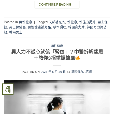
CONTINUE READING
→
Posted in
男性健康
|
Tagged
天然補充品
,
性健康
,
性能力提升
,
男士保
健
,
男士保健品
,
男性健康補充品
,
草本調理
,
韓國奇力片
,
韓國奇力片功
效
,
香港男士
男性健康
男人力不從心就係「腎虛」？中醫拆解迷思
＋教你3招重振雄風
POSTED ON
2026 年 5 月 20 日
BY
韓國奇力片官網
20
5 月