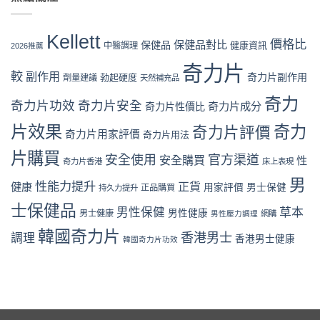
抵
Kellett
性
學：
性
購
vs
保
從
購
買
韓
健
下
Kellett
買
時
國
價格比
保健品對比
品：
保健品
健康資訊
中醫調理
單
2026推薦
指
機〉
男
成
到
南〉
中
性
奇力片
分、
收
中
較
副作用
奇力片副作用
勃起硬度
劑量建議
保
天然補充品
功
貨
健
效
一
奇力
品
奇力片功效
奇力片安全
與
奇力片成分
奇力片性價比
次
全
用
看
面
片效果
奇力
奇力片評價
家
懂〉
奇力片用家評價
奇力片用法
比
口
中
較：
碑
片購買
安全使用
官方渠道
安全購買
性
奇力片香港
床上表現
成
全
分、
面
男
性能力提升
正貨
健康
用家評價
男士保健
效
正品購買
持久力提升
對
果、
比
士保健品
男性保健
草本
價
男性健康
男士健康
（2026
男性壓力調理
網購
格
香
韓國奇力片
香港男士
與
調理
港
香港男士健康
韓國奇力片功效
用
篇）〉
家
中
評
價〉
中