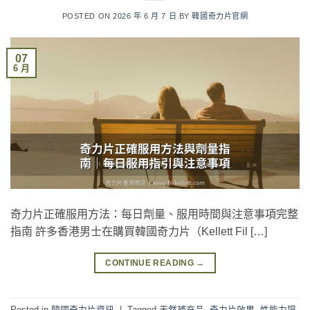
POSTED ON
2026 年 6 月 7 日
BY
韓國奇力片官網
07
6 月
奇力片正確服用方法：每日劑量、服用時間與注意事項完整
指南 許多香港男士在購買韓國奇力片（Kellett Fil […]
CONTINUE READING
→
Posted in
韓國奇力片資訊
|
Tagged
天然補充品
,
奇力片效果
,
性能力提