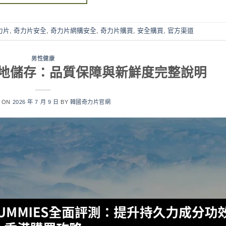
力片
,
奇力片安全
,
奇力片網購安全
,
奇力片購買
,
安全購買
,
官方渠道
男性健康
地儲存：品質保障與新鮮度完整說明
D ON
2026 年 7 月 9 日
BY
韓國奇力片官網