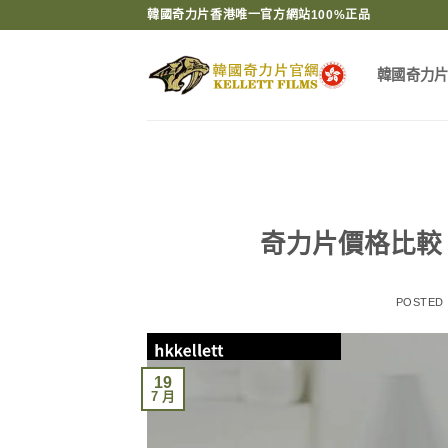
Skip
韓國奇力片香港唯一官方網站100%正品
to
content
韓國奇力
奇力片價格比較
POSTED
19
7 月