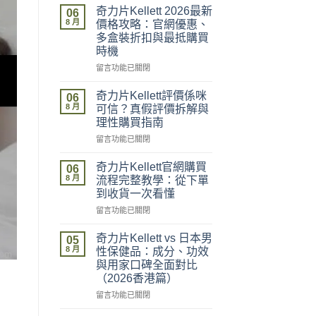
奇力片Kellett 2026最新
06
8 月
價格攻略：官網優惠、
多盒裝折扣與最抵購買
時機
在
留言功能已關閉
〈奇
力
奇力片Kellett評價係咪
06
片
8 月
可信？真假評價拆解與
Kellett
理性購買指南
2026
在
最
留言功能已關閉
〈奇
新
力
價
奇力片Kellett官網購買
06
片
格
8 月
流程完整教學：從下單
Kellett
攻
到收貨一次看懂
評
略：
在
價
留言功能已關閉
官
〈奇
係
網
力
咪
優
奇力片Kellett vs 日本男
05
片
可
惠、
8 月
性保健品：成分、功效
Kellett
信？
多
與用家口碑全面對比
官
真
盒
（2026香港篇）
網
假
裝
購
評
在
折
留言功能已關閉
買
價
〈奇
扣