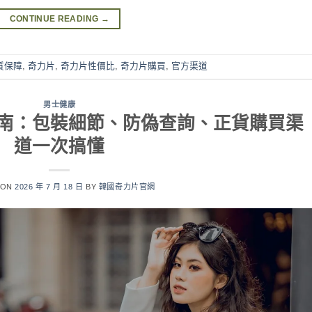
CONTINUE READING
→
質保障
,
奇力片
,
奇力片性價比
,
奇力片購買
,
官方渠道
男士健康
南：包裝細節、防偽查詢、正貨購買渠
道一次搞懂
 ON
2026 年 7 月 18 日
BY
韓國奇力片官網