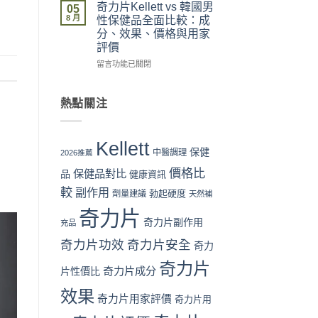
流
拆
力
與
奇力片Kellett vs 韓國男
05
程
解
片
最
8 月
性保健品全面比較：成
完
與
Kellett
抵
分、效果、價格與用家
整
理
vs
購
評價
教
性
日
買
學：
購
本
時
在
留言功能已關閉
從
買
男
機〉
〈奇
下
指
性
中
力
單
南〉
保
片
熱點關注
到
中
健
Kellett
收
品：
vs
貨
成
韓
Kellett
一
分、
國
保健
中醫調理
2026推薦
次
功
男
價格比
看
效
保健品對比
性
品
健康資訊
懂〉
與
保
較
副作用
勃起硬度
劑量建議
天然補
中
用
健
家
品
奇力片
口
全
奇力片副作用
充品
碑
面
奇力片功效
奇力片安全
全
奇力
比
面
較：
奇力片
對
成
奇力片成分
片性價比
比
分、
效果
（2026
效
奇力片用家評價
奇力片用
香
果、
港
價