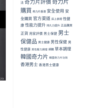
奇力片
奇力片評價
法
篇）〉
格
中
與
購買
安全使用
安
奇力片香港
用
家
官方渠道
全購買
性健
床上表現
評
性能力提升
價〉
康
正品購買
持久力提升
中
男士
正貨
用家評價
男士保健
保健品
男性保健
男
男士健康
草本調理
性健康
男性壓力調理
網購
韓國奇力片
韓國奇力片功效
香港男士
香港男士健康