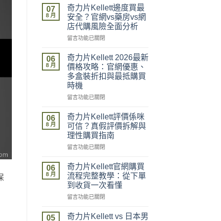
奇力片Kellett邊度買最
07
8 月
安全？官網vs藥房vs網
店代購風險全面分析
在
留言功能已關閉
〈奇
力
奇力片Kellett 2026最新
06
片
8 月
價格攻略：官網優惠、
Kellett
多盒裝折扣與最抵購買
邊
時機
度
買
在
留言功能已關閉
最
〈奇
安
力
奇力片Kellett評價係咪
06
全？
片
8 月
可信？真假評價拆解與
官
Kellett
理性購買指南
網
2026
vs
在
最
留言功能已關閉
藥
〈奇
新
房
力
價
奇力片Kellett官網購買
06
vs
片
格
8 月
流程完整教學：從下單
保
網
Kellett
攻
到收貨一次看懂
店
評
略：
在
代
價
留言功能已關閉
官
〈奇
購
係
網
力
風
咪
優
奇力片Kellett vs 日本男
05