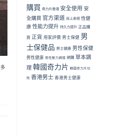
面
購買
安全使用
安
奇力片香港
對
比
官方渠道
全購買
性健
床上表現
（2026
性能力提升
香
康
正品購
持久力提升
港
男
篇）〉
正貨
買
用家評價
男士保健
中
士保健品
男性保健
男士健康
草本調
男性健康
網購
男性壓力調理
韓國奇力片
更多
理
韓國奇力片功
香港男士
香港男士健康
效