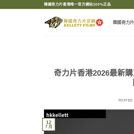
Skip
韓國奇力片香港唯一官方網站100%正品
to
content
韓國奇力
奇力片香港2026最
POSTED
12
7 月