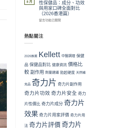
片
險
可
惠、
8 月
性保健品：成分、功效
Kellett
全
信？
多
與用家口碑全面對比
官
面
真
盒
（2026香港篇）
網
分
假
裝
購
析〉
評
在
折
留言功能已關閉
買
中
價
〈奇
扣
流
拆
力
與
程
解
片
最
熱點關注
完
與
Kellett
抵
整
理
vs
購
教
性
日
買
Kellett
學：
購
本
時
保健
中醫調理
2026推薦
從
買
男
機〉
價格比
下
保健品對比
指
性
品
中
健康資訊
單
南〉
保
較
副作用
勃起硬度
劑量建議
天然補
到
中
健
收
品：
奇力片
貨
成
奇力片副作用
充品
一
分、
奇力片功效
奇力片安全
次
奇力
功
看
效
奇力片
懂〉
與
奇力片成分
片性價比
中
用
效果
家
奇力片用家評價
奇力片用
口
碑
奇力片
奇力片評價
法
全