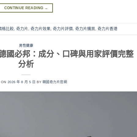
CONTINUE READING
→
價格比較
,
奇力片
,
奇力片效果
,
奇力片評價
,
奇力片購買
,
奇力片香港
男性健康
果對比德國必邦：成分、口碑與用家評價完整
分析
D ON
2026 年 8 月 5 日
BY
韓國奇力片官網