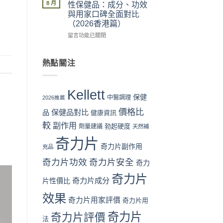
片
險
可
惠、
8 月
性保健品：成分、功效
Kellett
全
信？
多
與用家口碑全面對比
官
面
真
盒
（2026香港篇）
網
分
假
裝
購
析〉
評
在
折
留言功能已關閉
買
中
價
〈奇
扣
流
拆
力
與
程
解
片
最
熱點關注
完
與
Kellett
抵
整
理
vs
購
教
性
日
買
Kellett
學：
購
本
時
保健
中醫調理
2026推薦
從
買
男
機〉
價格比
下
保健品對比
指
性
品
中
健康資訊
單
南〉
保
較
副作用
勃起硬度
劑量建議
天然補
到
中
健
收
品：
奇力片
貨
成
奇力片副作用
充品
一
分、
奇力片功效
奇力片安全
次
奇力
功
看
效
奇力片
懂〉
與
奇力片成分
片性價比
中
用
效果
家
奇力片用家評價
奇力片用
口
碑
奇力片
奇力片評價
法
全