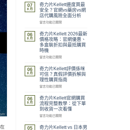
奇力片Kellett邊度買最
07
8 月
安全？官網vs藥房vs網
店代購風險全面分析
在
留言功能已關閉
〈奇
力
奇力片Kellett 2026最新
06
片
8 月
價格攻略：官網優惠、
Kellett
多盒裝折扣與最抵購買
邊
時機
度
買
在
留言功能已關閉
最
〈奇
安
力
奇力片Kellett評價係咪
06
全？
片
8 月
可信？真假評價拆解與
官
Kellett
理性購買指南
網
2026
vs
在
最
留言功能已關閉
藥
〈奇
新
房
力
價
奇力片Kellett官網購買
06
vs
片
格
8 月
流程完整教學：從下單
網
Kellett
攻
到收貨一次看懂
店
評
略：
在
代
價
留言功能已關閉
官
〈奇
購
係
網
力
風
咪
優
，在
奇力片Kellett vs 日本男
05