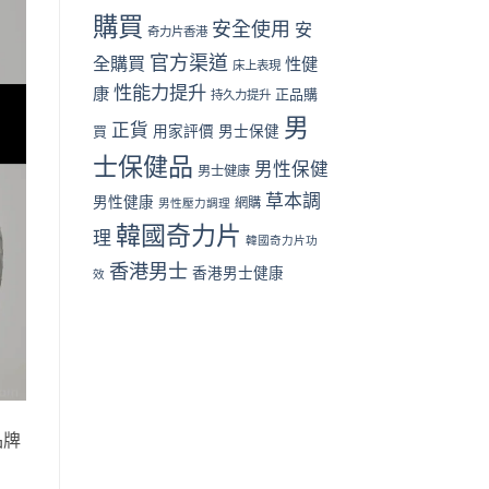
面
購買
安全使用
安
奇力片香港
對
比
官方渠道
全購買
性健
床上表現
（2026
性能力提升
香
康
正品購
持久力提升
港
男
篇）〉
正貨
買
用家評價
男士保健
中
士保健品
男性保健
男士健康
草本調
男性健康
網購
男性壓力調理
韓國奇力片
理
韓國奇力片功
香港男士
香港男士健康
效
品牌