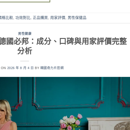
價格比較
,
功效對比
,
正品購買
,
用家評價
,
男性保健品
男性健康
果對比德國必邦：成分、口碑與用家評價完整
分析
D ON
2026 年 8 月 4 日
BY
韓國奇力片官網