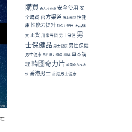
面
購買
安全使用
安
奇力片香港
對
比
官方渠道
全購買
性健
床上表現
（2026
性能力提升
香
康
正品購
持久力提升
港
男
篇）〉
正貨
買
用家評價
男士保健
中
士保健品
男性保健
男士健康
草本調
男性健康
網購
男性壓力調理
韓國奇力片
理
韓國奇力片功
香港男士
香港男士健康
效
，在