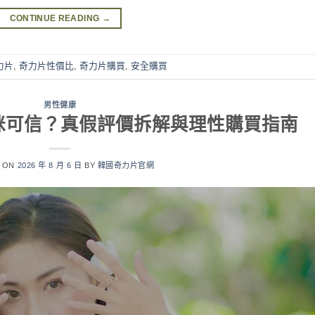
CONTINUE READING
→
力片
,
奇力片性價比
,
奇力片購買
,
安全購買
男性健康
價係咪可信？真假評價拆解與理性購買指南
D ON
2026 年 8 月 6 日
BY
韓國奇力片官網