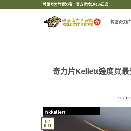
Skip
韓國奇力片香港唯一官方網站100%正品
to
content
韓國奇力
奇力片Kellett邊度
POSTE
07
8 月