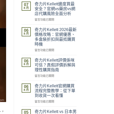
奇力片Kellett邊度買最
07
8 月
安全？官網vs藥房vs網
店代購風險全面分析
在
留言功能已關閉
〈奇
力
奇力片Kellett 2026最新
06
片
8 月
價格攻略：官網優惠、
Kellett
多盒裝折扣與最抵購買
邊
時機
度
買
在
留言功能已關閉
最
〈奇
安
力
奇力片Kellett評價係咪
06
全？
片
8 月
可信？真假評價拆解與
官
Kellett
理性購買指南
網
2026
vs
在
最
留言功能已關閉
藥
〈奇
新
房
力
價
奇力片Kellett官網購買
06
vs
片
格
8 月
流程完整教學：從下單
網
Kellett
攻
到收貨一次看懂
店
評
略：
在
代
價
留言功能已關閉
官
〈奇
購
係
網
力
風
咪
優
多，
奇力片Kellett vs 日本男
05