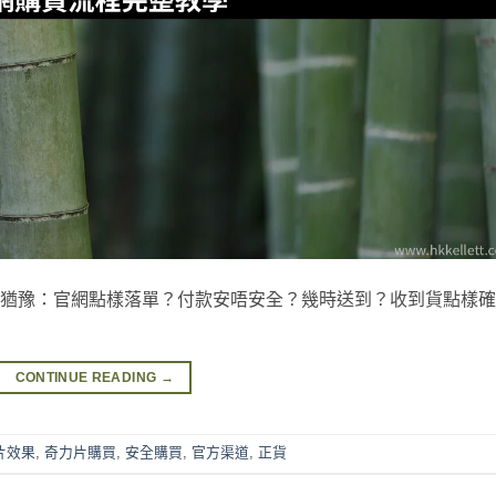
人都會猶豫：官網點樣落單？付款安唔安全？幾時送到？收到貨點樣
CONTINUE READING
→
片效果
,
奇力片購買
,
安全購買
,
官方渠道
,
正貨