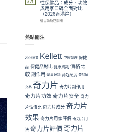
片
險
可
惠、
8 月
性保健品：成分、功效
Kellett
全
信？
多
與用家口碑全面對比
官
面
真
盒
（2026香港篇）
網
分
假
裝
購
析〉
評
在
折
留言功能已關閉
買
中
價
〈奇
扣
流
拆
力
與
程
解
片
最
熱點關注
完
與
Kellett
抵
整
理
vs
購
教
性
日
買
Kellett
學：
購
本
時
保健
中醫調理
2026推薦
從
買
男
機〉
價格比
下
保健品對比
指
性
品
中
健康資訊
單
南〉
保
較
副作用
勃起硬度
劑量建議
天然補
到
中
健
收
品：
奇力片
貨
成
奇力片副作用
充品
一
分、
奇力片功效
奇力片安全
次
奇力
功
看
效
奇力片
懂〉
與
奇力片成分
片性價比
中
用
效果
家
奇力片用家評價
奇力片用
口
碑
奇力片
奇力片評價
法
全