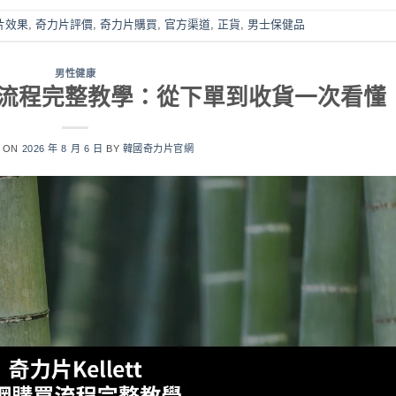
片效果
,
奇力片評價
,
奇力片購買
,
官方渠道
,
正貨
,
男士保健品
男性健康
網購買流程完整教學：從下單到收貨一次看懂
D ON
2026 年 8 月 6 日
BY
韓國奇力片官網