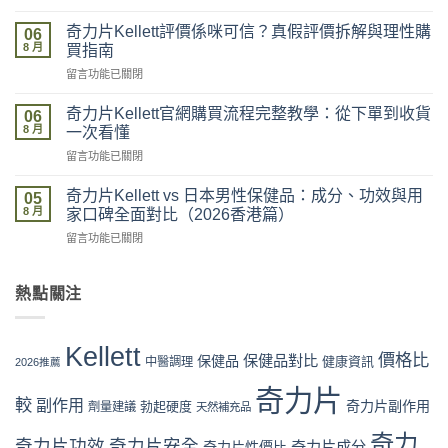
〈奇
度
力
買
奇力片Kellett評價係咪可信？真假評價拆解與理性購
06
片
最
8 月
買指南
Kellett
安
在
留言功能已關閉
2026
全？
〈奇
最
官
力
新
奇力片Kellett官網購買流程完整教學：從下單到收貨
網
06
片
價
8 月
vs
一次看懂
Kellett
格
藥
在
留言功能已關閉
評
攻
房
〈奇
價
略：
vs
力
係
奇力片Kellett vs 日本男性保健品：成分、功效與用
官
05
網
片
咪
8 月
網
家口碑全面對比（2026香港篇）
店
Kellett
可
優
代
在
留言功能已關閉
官
信？
惠、
購
〈奇
網
真
多
風
力
購
假
盒
險
片
熱點關注
買
評
裝
全
Kellett
流
價
折
面
vs
程
拆
扣
分
日
完
解
Kellett
與
析〉
本
價格比
保健品對比
整
保健品
健康資訊
中醫調理
與
2026推薦
最
中
男
教
理
抵
性
奇力片
學：
性
購
較
副作用
奇力片副作用
勃起硬度
劑量建議
保
天然補充品
從
購
買
健
下
買
時
奇力
品：
奇力片功效
奇力片安全
單
奇力片成分
奇力片性價比
指