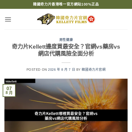
Skip
韓國奇力片香港唯一官方網站100%正品
to
content
男性健康
奇力片Kellett邊度買最安全？官網vs藥房vs
網店代購風險全面分析
POSTED ON
2026 年 8 月 7 日
BY
韓國奇力片官網
07
8 月