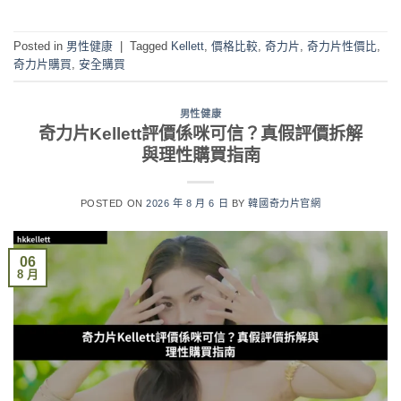
Posted in
男性健康
|
Tagged
Kellett
,
價格比較
,
奇力片
,
奇力片性價比
,
奇力片購買
,
安全購買
男性健康
奇力片Kellett評價係咪可信？真假評價拆解
與理性購買指南
POSTED ON
2026 年 8 月 6 日
BY
韓國奇力片官網
06
8 月