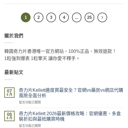
1
2
3
4
...
25
關於我們
韓國奇力片香港唯一官方網站，100%正品、無效退款！
1粒強到爆表 1粒擎天 讓你愛不釋手。
最新貼文
奇力片Kellett邊度買最安全？官網vs藥房vs網店代購
07
8 月
風險全面分析
在
留言功能已關閉
〈奇
力
奇力片Kellett 2026最新價格攻略：官網優惠、多盒
06
片
8 月
裝折扣與最抵購買時機
Kellett
在
留言功能已關閉
邊