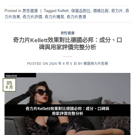
Posted in
男性健康
|
Tagged
Kellett
,
保健品對比
,
價格比較
,
奇力片
,
奇
力片效果
,
奇力片評價
,
奇力片購買
,
奇力片香港
男性健康
奇力片Kellett效果對比德國必邦：成分、口
碑與用家評價完整分析
POSTED ON
2026 年 8 月 5 日
BY
韓國奇力片官網
05
8 月