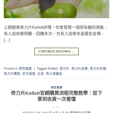
上網搜尋奇力片Kellett評價，你會發現一個很有趣的現象：
有人說效果明顯、回購多次，也有人說根本是廣告宣傳、
[…]
CONTINUE READING
→
Posted in
男性健康
|
Tagged
Kellett
,
奇力片
,
奇力片效果
,
奇力片評價
,
奇力片購買
,
官方渠道
,
正貨
,
男士保健品
男性健康
奇力片Kellett官網購買流程完整教學：從下
單到收貨一次看懂
POSTED ON
2026 年 8 月 6 日
BY
韓國奇力片官網