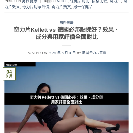
Posted in
男性健康
|
Tagged
Kellett
,
保健品對比
,
價格比較
,
奇力片
,
奇
力片效果
,
奇力片用家評價
,
奇力片購買
,
男士保健品
男性健康
奇力片Kellett vs 德國必邦點揀好？效果、
成分與用家評價全面對比
POSTED ON
2026 年 8 月 4 日
BY
韓國奇力片官網
04
8 月