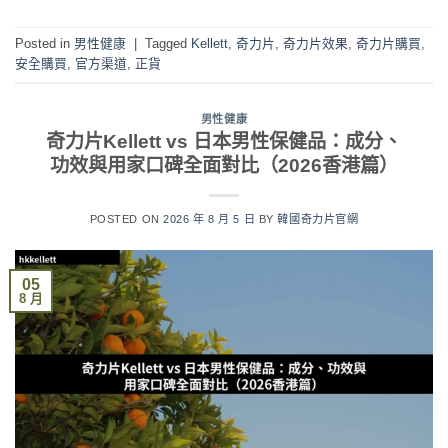
Posted in
男性健康
|
Tagged
Kellett
,
奇力片
,
奇力片效果
,
奇力片購買
,
安全購買
,
官方渠道
,
正貨
男性健康
奇力片Kellett vs 日本男性保健品：成分、
功效與用家口碑全面對比（2026香港篇）
POSTED ON
2026 年 8 月 5 日
BY
韓國奇力片官網
05
8 月