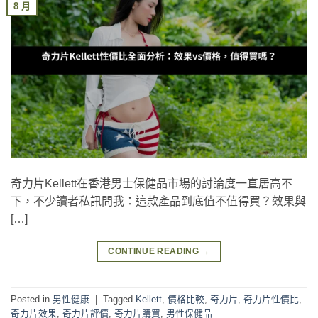
8 月
奇力片Kellett在香港男士保健品市場的討論度一直居高不
下，不少讀者私訊問我：這款產品到底值不值得買？效果與
[…]
CONTINUE READING
→
Posted in
男性健康
|
Tagged
Kellett
,
價格比較
,
奇力片
,
奇力片性價比
,
奇力片效果
,
奇力片評價
,
奇力片購買
,
男性保健品